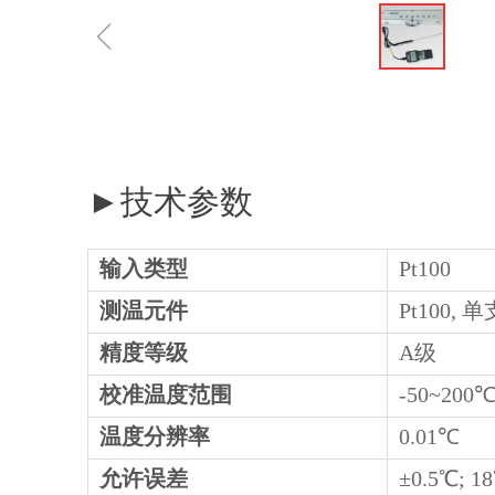
ꁆ
►技术参数
输入类型
Pt100
测温元件
Pt100,
精度等级
A级
校准温度范围
-50~200
温度分辨率
0.01℃
允许误差
±0.5℃; 1