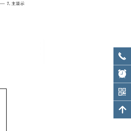
끅
뀥
낃
녕