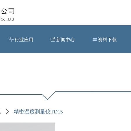
ꀒ
行业应用
ꂐ
新闻中心
ꁔ
资料下载
仪
ꄲ
精密温度测量仪TD15