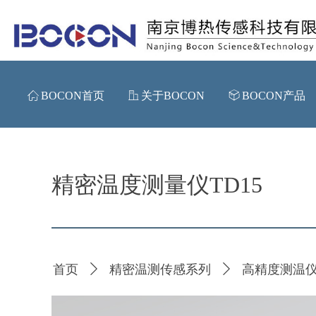
ꀇ
BOCON首页
ꀶ
关于BOCON
ꁦ
BOCON产品
精密温度测量仪TD15
首页
ꄲ
精密温测传感系列
ꄲ
高精度测温