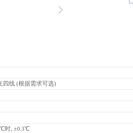
ꁇ
 单支四线 (根据需求可选)
℃
8℃时, ±0.3℃