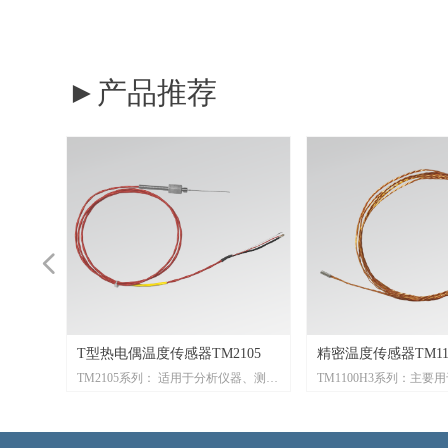
►产品推荐
넳
器
器
器
17
06
100
05
器
温仪
测温仪
0-
0-
0-
0-
02M-
02A-
101
T型热电偶温度传感器TM2105
精密温度传感器TM110
机房、配
源、工业
究及其他
研究设计
研究设计
劳监测系
气温度或
量气体或
量气体或
验室、仓
器、测试
550℃）
要远程测
器、测试
备自身
油、化
调系统，
其可进行
于楼宇
使用寿
厂车间、
动力研究
动力研究
房温湿度
传感器
测温设
应用于气
用于应用
要用于应用
用于医药
用于气
用于医药
电阻温度
设备、机
气体或者
，壁挂式
号采
号采
点平均温
TM2105系列： 适用于分析仪器、测试
TM1100H3系列：主要
室厂房
加热台
测温的
测温的
道斜安
也可作
冷设
冷设
养
、 新
、 新
汽车、
器、新
医疗设
医疗设
温度监
对测量
心优势
的温度
可使电
阳能热
长期稳
等需要
等需要
室恒温
修正功
、环保
量设备
化工、
图书、
、环
图书、
，如:
设备、
业厂房
度温度
度温度
温度测
设备等场合
温度测量表，常见于航
温的设
温的设
水管线、
用模
、实验
、实验
居等领
天航空
、航天
、航天
动对测
时间
 的设备
需要测
需要测
室大棚
、暖通
仓储、
、超
仓储、
超市、
备、实
方
环境监
体行业
使用
、余热
，具有快
管里使
管里使
智能楼