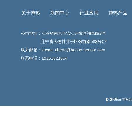
插拔的功
冷热水
动化等
关于博热
新闻中心
行业应用
博热产品
公司地址：江苏省南京市滨江开发区翔凤路3号
辽宁省大连甘井子区张前路588号C7
联系邮箱：
xuyan_cheng@bocon-sensor.com
联系电话：18251821604
本网站