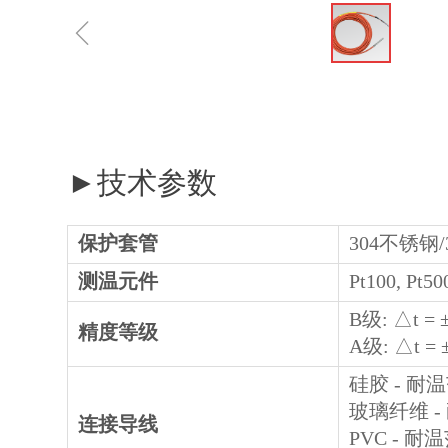
ꁆ
►技术参数
保护套管
304不锈钢/3
测温元件
Pt100, Pt5
B级: △t = ±(
精度等级
A级: △t = ±(
硅胶 - 耐温范
玻璃纤维 - 
连接导线
PVC - 耐温