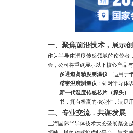
一、聚焦前沿技术，展示创
作为半导体温度传感领域的佼佼者
会，公司将重点展示以下核心产品与
多通道高精度测温仪
：适用于
精密温度测量仪
：针对半导体
新一代温度传感芯片（探头）
书，拥有极高的稳定性，满足
二、专业交流，共谋发展
上海国际半导体技术大会暨展览会
领袖。博热传感将借此平台，与客户